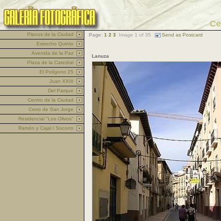
Ce
Planos de la Ciudad
Page:
1
2
3
Image 1 of 35
Send as Postcard
Estrecho Quinto
Avenida de la Paz
Lanuza
Plaza de la Catedral
El Polígono 25
Juan XXIII
Del Parque
Centro de la Ciudad
Cerro de San Jorge
Residencial "Los Olivos"
Ramón y Cajal / Socorro