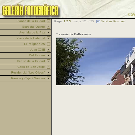
Ce
Planos de la Ciudad
Page:
1
2
3
Image 12 of 35
Send as Postcard
Estrecho Quinto
Avenida de la Paz
Travesía de Ballesteros
Plaza de la Catedral
El Polígono 25
Juan XXIII
Del Parque
Centro de la Ciudad
Cerro de San Jorge
Residencial "Los Olivos"
Ramón y Cajal / Socorro