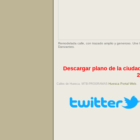
Remodelada calle, con trazado amplio y generoso. Une l
Danzantes.
Descargar plano de la ciudad
2
Huesca Portal Web
Calles de Huesca. MTB-PROGRAMAS
.