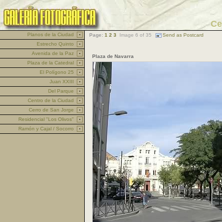
Ce
Planos de la Ciudad
Page:
1
2
3
Image 6 of 35
Send as Postcard
Estrecho Quinto
Avenida de la Paz
Plaza de Navarra
Plaza de la Catedral
El Polígono 25
Juan XXIII
Del Parque
Centro de la Ciudad
Cerro de San Jorge
Residencial "Los Olivos"
Ramón y Cajal / Socorro