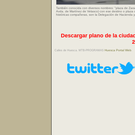
También conocida con diversos nombres: "plaza de Zarago
Avda. de Martínez de Velasco) con ese destino o plaza d
históricas compañeras, son la Delegación de Hacienda y l
Descargar plano de la ciudad
2
Huesca Portal Web
Calles de Huesca. MTB-PROGRAMAS
.