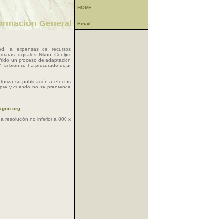
HOME
ormación General
Email
ed, a expensas de recursos
ámaras digitales Nikon Coolpix
frido un proceso de adaptación
, si bien se ha procurado dejar
oriza su publicación a efectos
empre y cuando no se prentenda
agon.org
 resolución no inferior a 800 x