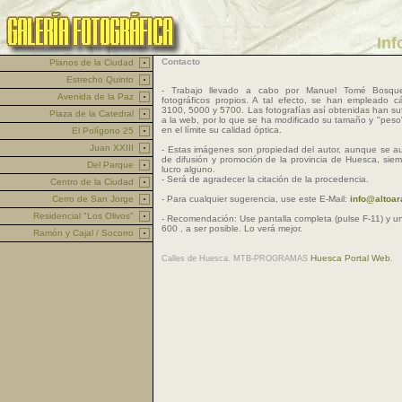
Inf
Contacto
Planos de la Ciudad
Estrecho Quinto
- Trabajo llevado a cabo por Manuel Tomé Bosqu
Avenida de la Paz
fotográficos propios. A tal efecto, se han empleado c
3100, 5000 y 5700. Las fotografías así obtenidas han su
Plaza de la Catedral
a la web, por lo que se ha modificado su tamaño y "peso"
en el límite su calidad óptica.
El Polígono 25
Juan XXIII
- Estas imágenes son propiedad del autor, aunque se aut
de difusión y promoción de la provincia de Huesca, si
Del Parque
lucro alguno.
- Será de agradecer la citación de la procedencia.
Centro de la Ciudad
Cerro de San Jorge
- Para cualquier sugerencia, use este E-Mail:
info@altoar
Residencial "Los Olivos"
- Recomendación: Use pantalla completa (pulse F-11) y una
600 , a ser posible. Lo verá mejor.
Ramón y Cajal / Socorro
Huesca Portal Web
Calles de Huesca. MTB-PROGRAMAS
.