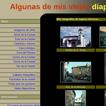
Algunas de mis viejas
dia
Más fotografías de lugares diversos ...
Menú:
Imágenes de 1930
Norte de la Ciudad
Este de la Ciudad
Catedral y entorno
Casco Antiguo
Ermita de S. Jorge
M
Zona del Parque
Centro de la Ciudad
Oeste de la Ciudad
Sur de la Ciudad
Callejero fotográfico
Fachadas de la ciudad
Fotos que me gustaron
Pza. de la Moneda
Viejas diapositivas
Otros servicios:
El Camino de Santiago 2004