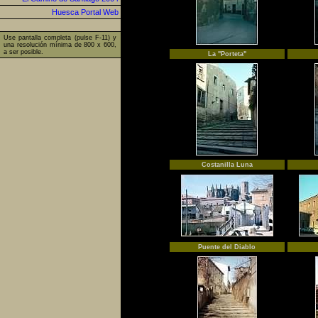
Huesca Portal Web
Use pantalla completa (pulse F-11) y
una resolución mínima de 800 x 600,
a ser posible.
La "Porteta"
Costanilla Luna
Puente del Diablo