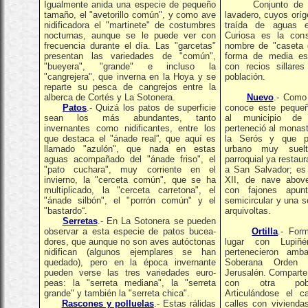
Igualmente anida una especie de pequeño
Conjunto de fue
tamaño, el "avetorillo común", y como ave
lavadero, cuyos orí
nidificadora el "martinete" de costumbres
traída de aguas 
nocturnas, aunque se le puede ver con
Curiosa es la con
frecuencia durante el día. Las "garcetas"
nombre de "caseta 
presentan las variedades de "común",
forma de media esf
"bueyera", "grande" e incluso la
con recios sillare
"cangrejera", que inverna en la Hoya y se
población.
reparte su pesca de cangrejos entre la
alberca de Cortés y La Sotonera.
Nuevo
.- Com
Patos
.- Quizá los patos de superficie
conoce este pequeñ
sean los más abundantes, tanto
al municipio de L
invernantes como nidificantes, entre los
perteneció al monas
que destaca el "ánade real”, que aquí es
la Serós y que pr
llamado "azulón", que nada en estas
urbano muy suel
aguas acompañado del "ánade friso", el
parroquial ya restau
"pato cuchara", muy corriente en el
a San Salvador; es
invierno, la "cerceta común", que se ha
XII, de nave abov
multiplicado, la "cerceta carretona", el
con fajones apunt
"ánade silbón", el "porrón común" y el
semicircular y una s
"bastardo“.
arquivoltas.
Serretas
.- En La Sotonera se pueden
observar a esta especie de patos bucea-
Ortilla
.- For
dores, que aunque no son aves autóctonas
lugar con Lupiñé
nidifican (algunos ejemplares se han
pertenecieron amb
quedado), pero en la época invernante
Soberana Orden
pueden verse las tres variedades euro-
Jerusalén. Comparte 
peas: la "serreta mediana", la "serreta
con otra pobla
grande" y también la "serreta chica".
Articulándose el 
Rascones y polluelas
.- Estas rálidas
calles con vivienda