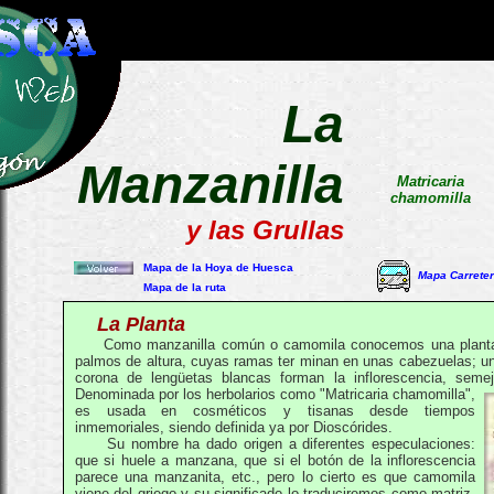
La
Manzanilla
Matricaria
chamomilla
y las Grullas
Mapa de la Hoya de Huesca
Mapa Carrete
Mapa de la ruta
La Planta
Como manzanilla común o camomila conocemos una planta 
palmos de altura, cuyas ramas ter minan en unas cabezuelas; un
corona de lengüetas blancas forman la inflorescencia, semej
Denominada por los herbolarios como
"Matricaria chamomilla",
es usada en cosméticos y tisanas desde tiempos
inmemoriales, siendo definida ya por Dioscórides.
Su nombre ha dado origen a diferentes especulaciones:
que si huele a manzana, que si el botón de la inflorescencia
parece una manzanita, etc., pero lo cierto es que camomila
viene del griego y su significado lo traduciremos como matriz,