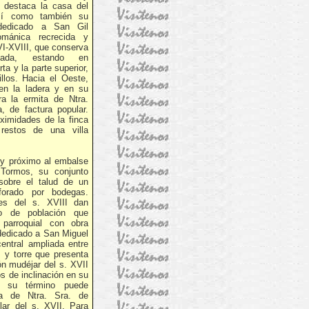
e destaca la casa del
sí como también su
 dedicado a San Gil
mánica recrecida y
VI-XVIII, que conserva
tada, estando en
rta y la parte superior,
illos. Hacia el Oeste,
en la ladera y en su
ra la ermita de Ntra.
, de factura popular.
ximidades de la finca
 restos de una villa
uy próximo al embalse
Tormos, su conjunto
sobre el talud de un
forado por bodegas.
nes del s. XVIII dan
o de población que
 parroquial con obra
 dedicado a San Miguel
entral ampliada entre
, y torre que presenta
ón mudéjar del s. XVII
os de inclinación en su
n su término puede
ta de Ntra. Sra. de
ular del s. XVII. Para