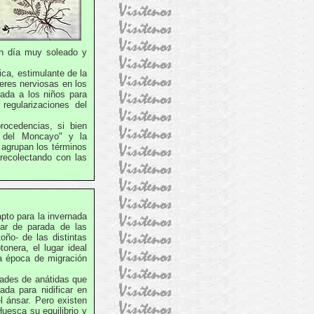
un día muy soleado y
a, estimulante de la
eres nerviosas en los
rada a los niños para
regularizaciones del
cedencias, si bien
 del Moncayo" y la
 agrupan los términos
recolectando con las
to para la invernada
ar de parada de las
oño- de las distintas
onera, el lugar ideal
la época de migración
ades de anátidas que
da para nidificar en
l ánsar. Pero existen
uesca su equilibrio y