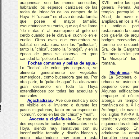
aragonesas son las menos conocidas,
XVIIi, entre las qu
habitando los espesos carrizales de las
general Perena. A
redes de irrigación de los campos de la
templo parroquial
Hoya. El "rascón" es el ave de esta familia
Abad, de nave ro
que posee el mayor tamaño,
ampliada en los s.X
escuchándose su canto, que aquí se llama
su antigua por
"de matacía" al asemejarse al grito del
restauración la cubie
cerdo cuando se le clava el cuchillo en el
con galería de arqu
cuello. Otras aves que encuentran su
bodgas excavadas 
hábitat en esta zona son las "polluelas",
término se encuent
tanto la "chica", como la "pintoja", y en la
Sra. de la Garganta
época de paso se observa en gran
Destacan en las pro
cantidad la "polluela bastarda".
"la Mezquita" los
Fochas comunes y palias de agua
.-
romana.
La "focha" de color gris negruzco, se
alimenta generalmente de vegetales
Montmesa
.- M
sumergidos, como buceadora que es. Por
de La Sotonera o 
otra parte, la “palia de agua" ha alcanzado
urbano se asienta 
gran desarrollo en toda la Hoya
pequeño cerro per
extendiéndose por todas las acequias y
Algunas edificacio
carrizales.
empaque al núcle
Agachadizas.
- Ave que nidifica y sólo
alberga un templo
es visible en el invierno o durante los
románica del s. XII
pasos migratorios, tanto en su especie de
Arcángel, de nave c
"común”, como en las de "chica" y “real".
los siglos XVI-XVIII
Avoceta y cigüeñuela
.– Se trata de
temática y decoraci
dos especies limícolas y nidificantes en la
siguiendo los dictad
Hoya, siendo muy llamativas con su
último cuerpo. E
inconfundible tamaño y diseño blanco y
admirarse la ermi
negro, adaptándose muy bien a esta
Turrullón, obra pop