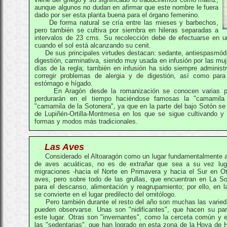
aunque algunos no dudan en afirmar que este nombre le fuera
dado por ser esta planta buena para el órgano femenino.
De forma natural se cría entre las mieses y barbechos,
pero también se cultiva por siembra en hileras separadas a
intervalos de 23 cms. Su recolección debe de efectuarse en 
cuando el sol está alcanzando su cenit.
De sus principales virtudes destacan: sedante, antiespasmódic
digestión, carminativa, siendo muy usada en infusión por las muj
días de la regla; también en infusión ha sido siempre administ
corregir problemas de alergia y de digestión, así como para 
estómago e hígado.
En Aragón desde la romanización se conocen varias pro
perdurarán en el tiempo haciéndose famosas la "camamila
"camamila de la Sotonera", ya que en la parte del bajo Sotón se
de Lupiñén-Ortilla-Montmesa en los que se sigue cultivando y 
formas y modos más tradicionales.
Las Aves
Considerado el Altoaragón como un lugar fundamentalmente ap
de aves acuáticas, no es de extrañar que sea a su vez lug
migraciones -hacia el Norte en Primavera y hacia el Sur en Ot
aves, pero sobre todo de las grullas, que encuentran en La Sot
para el descanso, alimentación y reagrupamiento; por ello, en 
se convierte en el lugar predilecto del ornitólogo.
Pero también durante el resto del año son muchas las varied
pueden observarse. Unas son "nidificantes", que hacen su para
este lugar. Otras son "invernantes", como la cerceta común y e
las "sedentarias", que han logrado en esta zona de la Hoya de H