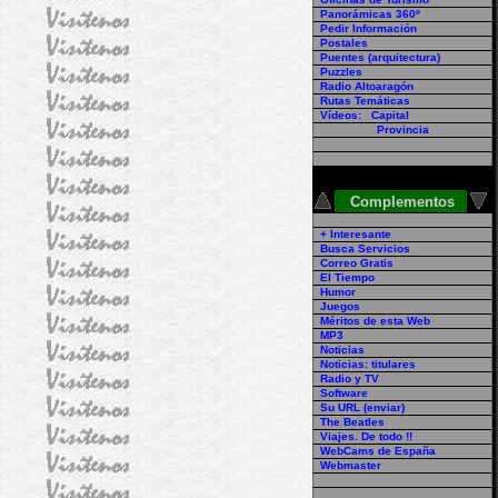
Panorámicas 360º
Pedir Información
Postales
Puentes (arquitectura)
Puzzles
Radio Altoaragón
Rutas Temáticas
Vídeos: Capital
Provincia
Complementos
+ Interesante
Busca Servicios
Correo Gratis
El Tiempo
Humor
Juegos
Méritos de esta Web
MP3
Noticias
Noticias: titulares
Radio y TV
Software
Su URL (enviar)
The Beatles
Viajes. De todo !!
WebCams de España
Webmaster