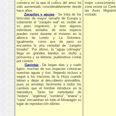
comarca en la que el cultivo del arroz ha
mejor conocimiento
sido aumentado considerablemente desde
zona existe un Centr
hace años.
las Aves Migrato
Zarapitos y agujas
.- Se trata de los
visitado.
limícolas de mayor tamaño de Europa y
solamente el "zarapito real" es visible en
su paso migratorio, si bien algunos
individuos aislados de esta especie
pueden verse durante el invierno en la
alberca de Loreto y La Sotonera.
Igualmente, como ave de paso se
encuentra la otra variedad de "zarapito
trinador". Por último, la "aguja colinegra"
llega en grandes bandos en otoño y
primavera y se detiene, pudiéndose contar
por cientos.
Gaviotas
.- De largas alas y y vuelo
ligero, muchas de sus especies colonizan
nuestras aguas y ríos, llegando incluso a
seguir a los tractores de la Hoya cuando
labran y dejan al descubierto animalillos,
pues se amoldan fácilmente a todos los
cambios que el hombre introduce en la
naturaleza. Tanto las variedades de
”reidora", "argéntea", “sombría", "enana" y
”cana" encuentran en todo el Altoaragón su
lugar de reproducción idóneo.