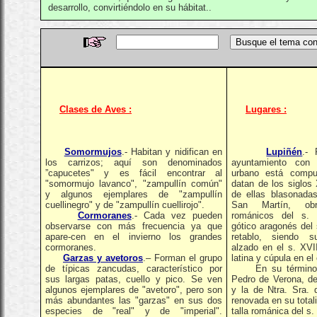
desarrollo, convirtiéndolo en su hábitat..
Clases de Aves :
Lugares :
Somormujos
.- Habitan y nidifican en
Lupiñén
.- 
los carrizos; aquí son denominados
ayuntamiento con 
”capucetes" y es fácil encontrar al
urbano está compu
"somormujo lavanco", "zampullín común"
datan de los siglos
y algunos ejemplares de "zampullín
de ellas blasonada
cuellinegro" y de "zampullín cuellirojo".
San Martín, ob
Cormoranes
.- Cada vez pueden
románicos del s. 
observarse con más frecuencia ya que
gótico aragonés del
apare-cen en el invierno los grandes
retablo, siendo s
cormoranes.
alzado en el s. XVI
Garzas y avetoros
.– Forman el grupo
latina y cúpula en el
de típicas zancudas, característico por
En su término, l
sus largas patas, cuello y pico. Se ven
Pedro de Verona, de
algunos ejemplares de "avetoro", pero son
y la de Ntra. Sra. 
más abundantes las "garzas" en sus dos
renovada en su total
especies de "real" y de "imperial".
talla románica del s. 