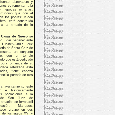
nte, abrevadero y
genes se remontan a la
en épocas romanas.
strucción que con el
de los pobres" y con
era, está construida
s a la entrada de la
o
Casas de Nuevo
se
o lugar perteneciente
upiñén-Ortilla que
terio de Santa Cruz de
esenta un conjunto
to, con un templo
rado que está dedicado
 obra románica del s.
edada reforzada ésta
ados, tiene cabeza
encilla portada de tres
ma ayuntamiento este
n e históricamente
as poblaciones a la
 de San Juan de
estación de ferrocarril
ción, Marracos.
casco urbano en dos
s de los siglos XVI y