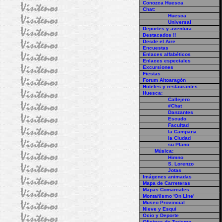
Conozca Huesca
Chat:
Huesca
Universal
Deportes y aventura
Destacados !!
Desde el Aire
Encuestas
Enlaces alfabéticos
Enlaces especiales
Excursiones
Fiestas
Forum Altoaragón
Hoteles y restaurantes
Huesca:
Callejero
#Chat
Danzantes
Escudo
Facultad
la Campana
la Ciudad
su Plano
Música:
Himno
S. Lorenzo
Jotas
Imágenes animadas
Mapa de Carreteras
Mapas Comarcales
Montañismo 'On Line'
Museo Provincial
Nieve y Esquí
Ocio y Deporte
Oficinas de Turismo