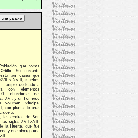
Población que forma
Ortilla. Su conjunto
esto por casas que
 XVII y XVIII, muchas
s. Templo dedicado a
ra con elementos
XII, abundantes del
 s. XVI, y un hermoso
u volumen principal
II, con planta de cruz
 crucero.
as ermitas de San
 los siglos XVII-XVIII
de la Huerta, que fue
idad y que alberga una
XIII.