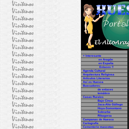
En Huesca ...
+ Interesante
en Aragón
en España
Enlaces !!
Agenda Cultural
Arquitectura Religiosa
Artículos Literarios
Así es Huesca
Buscadores:
de enlaces
temático
Casas Rurales
Bajo Cinca
Jaca-Alto Gállego
Hoya-Somontano
Sobrarbe
Ribagorza
Campanas de Huesca
Cartografía
Cementerio mascotas