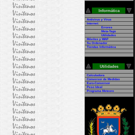
Informática
Antivirus y Virus
Internet:
Errores
Meta-Tags
Utilidades
Móviles y WAP
Su Ordenador
Tiendas Informática
Utilidades
Calculadora
Conversor de Medidas
Euro-Conversor
Peso Ideal
Programa Meteoro