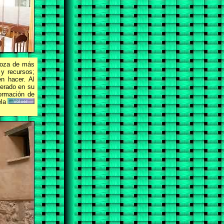
goza de más
 y recursos;
én hacer. Al
perado en su
formación de
la