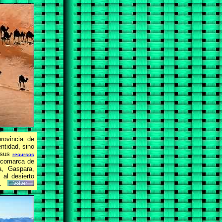
rovincia de
ntidad, sino
r sus
recursos
a comarca de
, Gaspara,
 al desierto
.