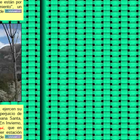
ue están por
miento", un
de
, ejercen su
perjuicio de
mana Santa,
En Invierno,
, que en
uí
ier estación
de