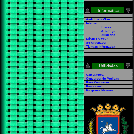
Informática
Antivirus y Virus
Internet:
Errores
Meta-Tags
Utilidades
Móviles y WAP
Su Ordenador
Tiendas Informática
Utilidades
Calculadora
Conversor de Medidas
Euro-Conversor
Peso Ideal
Programa Meteoro