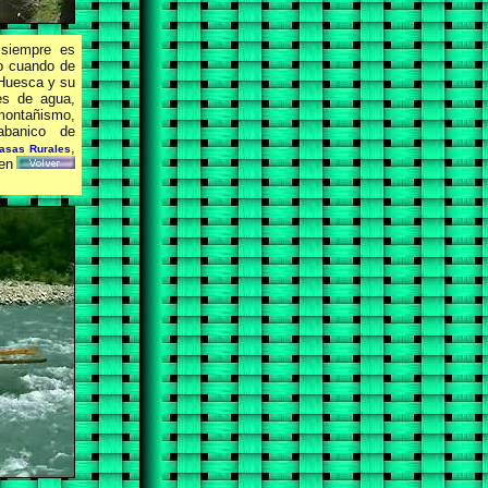
 siempre es
so cuando de
 Huesca y su
tes de agua,
 montañismo,
 abanico de
,
asas Rurales
en