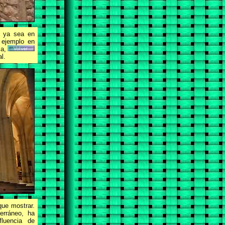
, ya sea en
o ejemplo en
a,
l.
que mostrar.
erráneo, ha
fluencia de