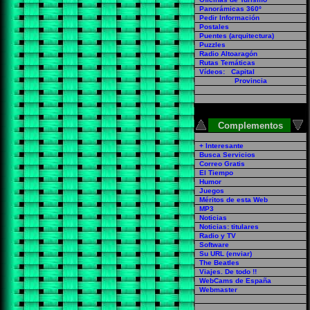
Panorámicas 360º
Pedir Información
Postales
Puentes (arquitectura)
Puzzles
Radio Altoaragón
Rutas Temáticas
Vídeos: Capital
Provincia
Complementos
+ Interesante
Busca Servicios
Correo Gratis
El Tiempo
Humor
Juegos
Méritos de esta Web
MP3
Noticias
Noticias: titulares
Radio y TV
Software
Su URL (enviar)
The Beatles
Viajes. De todo !!
WebCams de España
Webmaster