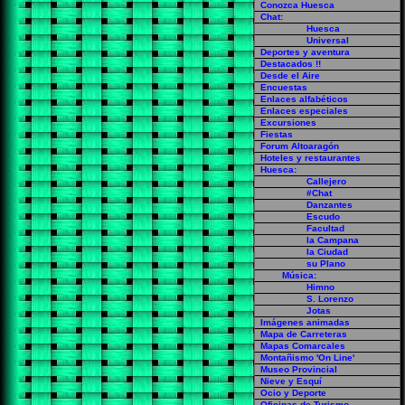
Conozca Huesca
Chat:
Huesca
Universal
Deportes y aventura
Destacados !!
Desde el Aire
Encuestas
Enlaces alfabéticos
Enlaces especiales
Excursiones
Fiestas
Forum Altoaragón
Hoteles y restaurantes
Huesca:
Callejero
#Chat
Danzantes
Escudo
Facultad
la Campana
la Ciudad
su Plano
Música:
Himno
S. Lorenzo
Jotas
Imágenes animadas
Mapa de Carreteras
Mapas Comarcales
Montañismo 'On Line'
Museo Provincial
Nieve y Esquí
Ocio y Deporte
Oficinas de Turismo