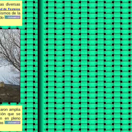
las diversas
ad de Festejos
mismos de la
do
jaron amplia
ción que se
án en pleno
as