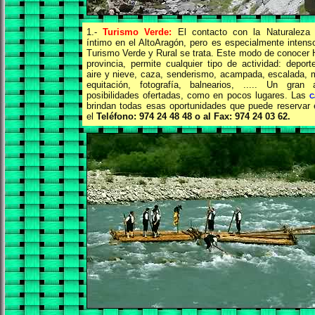
1.-
Turismo Verde:
El contacto con la Naturaleza
íntimo en el AltoAragón, pero es especialmente inten
Turismo Verde y Rural se trata. Este modo de conocer
provincia, permite cualquier tipo de actividad: depor
aire y nieve, caza, senderismo, acampada, escalada,
equitación, fotografía, balnearios, ..... Un gran
posibilidades ofertadas, como en pocos lugares. Las
C
brindan todas esas oportunidades
que puede reservar 
el
Teléfono: 974 24 48 48 o al Fax: 974 24 03 62.