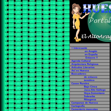
En Huesca ...
+ Interesante
en Aragón
en España
Enlaces !!
Agenda Cultural
Arquitectura Religiosa
Artículos Literarios
Así es Huesca
Buscadores:
de enlaces
temático
Casas Rurales
Bajo Cinca
Jaca-Alto Gállego
Hoya-Somontano
Sobrarbe
Ribagorza
Campanas de Huesca
Cartografía
Cementerio mascotas