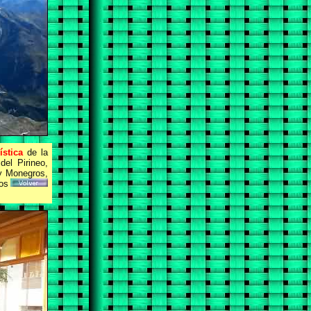
ística
de la
el Pirineo,
 y Monegros,
os