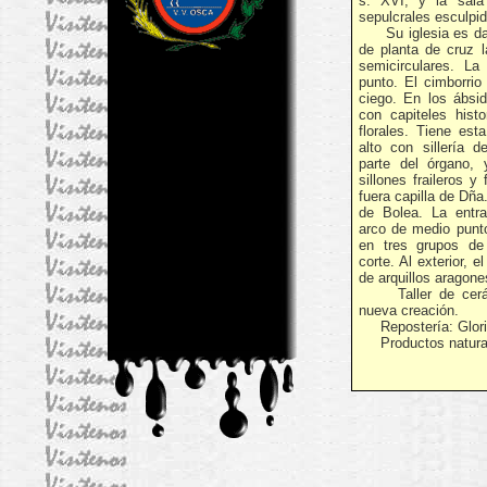
s. XVI, y la sala
sepulcrales esculpi
Su iglesia es dat
de planta de cruz l
semicirculares. L
punto. El cimborrio
ciego. En los ábsi
con capiteles hist
florales. Tiene est
alto con sillería 
parte del órgano, 
sillones fraileros y 
fuera capilla de Dñ
de Bolea. La entr
arco de medio punto
en tres grupos de
corte. Al exterior, e
de arquillos aragone
Taller de cerámi
nueva creación.
Repostería: Glori
Productos natura