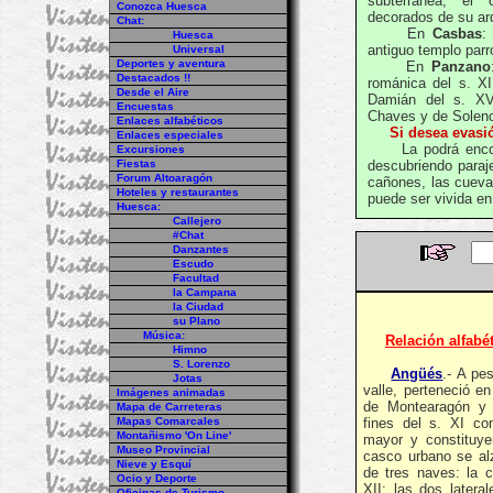
subterránea; el c
Conozca Huesca
decorados de su arq
Chat:
En
Casbas
:
Huesca
antiguo templo parr
Universal
Deportes y aventura
En
Panzano
Destacados !!
románica del s. X
Desde el Aire
Damián del s. XVI
Encuestas
Chaves y de Solenc
Enlaces alfabéticos
Si desea evasi
Enlaces especiales
La podrá encontra
Excursiones
Fiestas
descubriendo paraj
Forum Altoaragón
cañones, las cuevas
Hoteles y restaurantes
puede ser vivida en
Huesca:
Callejero
#Chat
Danzantes
Escudo
Facultad
la Campana
la Ciudad
su Plano
Música:
Relación alfabé
Himno
S. Lorenzo
Angüés
.- A pe
Jotas
valle, perteneció e
Imágenes animadas
de Montearagón y
Mapa de Carreteras
Mapas Comarcales
fines del s. XI co
Montañismo 'On Line'
mayor y constituye
Museo Provincial
casco urbano se alz
Nieve y Esquí
de tres naves: la c
Ocio y Deporte
XII; las dos latera
Oficinas de Turismo