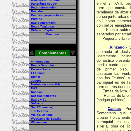
en el s. XVII; pec
Panorámicas 360º
torre que consta 
Pedir Información
Postales
terminada de alzar 
Puentes (arquitectura)
su conjunto urbano 
Puzzles
civil como caracte
Radio Altoaragón
con bellos ejemplar
Rutas Temáticas
Fuente subterrán
Vídeos: Capital
separados por arcad
Provincia
Pequeña villa rom
Junzano
.- 
acomoda al decli
Complementos
ligeramente incli
doméstica presenta
+ Interesante
medio punto que su
Busca Servicios
del primer piso,
Correo Gratis
El Tiempo
aparecen las vent
Humor
con los "cubos" y
Juegos
parroquial es de f
Méritos de esta Web
torre de tres cuerpos
MP3
Ermita de Ntra. Sra
Noticias
Ruinas de la ermit
Noticias: titulares
(antiguo poblado).
Radio y TV
Software
Su URL (enviar)
Casbas
.- Pu
The Beatles
Somontano que c
Viajes. De todo !!
urbano típicament
WebCams de España
parroquial es un
Webmaster
sillería, obra de Jo
siendo ejemplar 