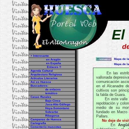
El
de
En Huesca ...
+ Interesante
Mapa de l
en Aragón
en España
Mapa de la
Enlaces !!
Agenda Cultural
En las estribaci
Arquitectura Religiosa
vallonada depresiv
Artículos Literarios
comunicación asci
Así es Huesca
en el Alcanadre d
Buscadores:
de enlaces
cultivos
son princip
temático
la falda de Guara.
Casas Rurales
En este valle ju
Bajo Cinca
repoblación y colon
Jaca-Alto Gállego
medio de su mona
Hoya-Somontano
fundado en Marzo 
Sobrarbe
Ribagorza
Pallars.
Campanas de Huesca
No deje de visi
Cartografía
En
Angü
Cementerio mascotas