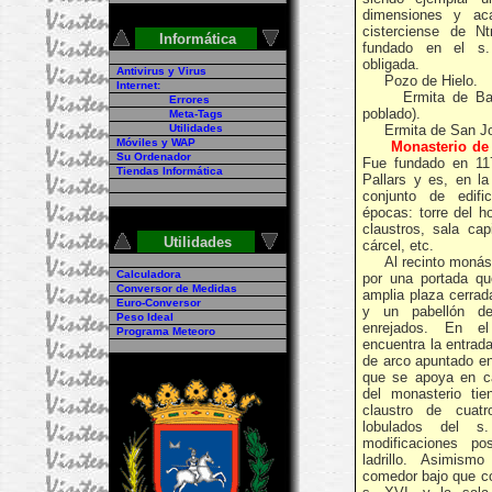
dimensiones y ac
cisterciense de Nt
Informática
fundado en el s.
obligada.
Antivirus y Virus
Pozo de Hielo.
Internet:
Ermita de Bascué
Errores
poblado).
Meta-Tags
Utilidades
Ermita de San Jos
Móviles y WAP
Monasterio de 
Su Ordenador
Fue fundado en 11
Tiendas Informática
Pallars y es, en la
conjunto de edifi
épocas: torre del h
claustros, sala capi
Utilidades
cárcel, etc.
Al recinto monást
Calculadora
por una portada q
Conversor de Medidas
amplia plaza cerrad
Euro-Conversor
y un pabellón d
Peso Ideal
enrejados. En e
Programa Meteoro
encuentra la entrad
de arco apuntado e
que se apoya en cap
del monasterio tie
claustro de cuat
lobulados del 
modificaciones po
ladrillo. Asimis
comedor bajo que c